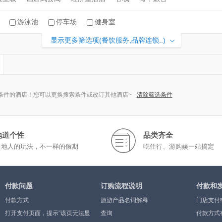
游泳池
停车场
健身室
显示更多筛选项(餐饮服务,品牌连锁..)
条件的酒店！您可以更换搜索条件或改订其他酒店~
清除筛选条件
地道个性
品类齐全
当地人的玩法，不一样的假期
吃住行、游购娱一站搞定
付款问题
订购流程说明
付款和
付款方式
旅游产品名词解释
门店支付
打开支付页面，提示”该页无法显
查询
付款方式