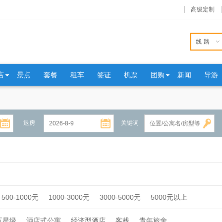
高级定制
线路
店
景点
套餐
租车
签证
机票
团购
新闻
导游
退房
关键词
500-1000元
1000-3000元
3000-5000元
5000元以上
五星级
酒店式公寓
经济型酒店
客栈
青年旅舍