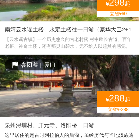
298
¥
起
立省¥60
南靖云水谣土楼、永定土楼往一日游（豪华大巴2+1
航空座椅）
【云水谣古镇】一个历史悠久的古老村落,村中幽长古道、百年
老榕、神奇土楼，还有那灵山碧水，无不给人以超然的感觉。
南靖县长教风景区拥有世界文化遗产和贵楼、怀远楼、省内最
高最大最为集中的千年古榕树群、一条百年老街、千年古道溪
参团游
|
厦门
岸边，由13棵百年、千年老榕组成的榕树群蔚为壮观，其中一
棵老榕树树冠覆盖面积1933平方米，树丫长达30多米，树干底
端要10多个大人才能合抱，是一棵目前我省已发现的最大的榕
树。榕树下一条被踩磨得非常光滑的鹅卵石古道伸向远方，据
考证是长汀府（龙岩市）通往漳州府（漳州市）的必经之路。
288
¥
起
古道旁，有一排两层老式砖木结构房屋，那就是长教已有数百
年历史的老街市……《云水谣》、《沧海百年》等剧组曾将此
立省¥-288
作为拍摄地，如今已经成为闽台摄影基地…… 【怀远楼】建于1
905-1909年，是目前建筑工艺最精美、保护最好的双环圆形土
泉州浔埔村、开元寺、洛阳桥一日游
楼。楼高四层13米，直径38米，每层34间，共136间，为简氏家
族所建。怀远楼最引人注目之处在于内院核心位置的祖堂，也
这里居住的是古时阿拉伯人的后裔，虽经历代与当地汉族通