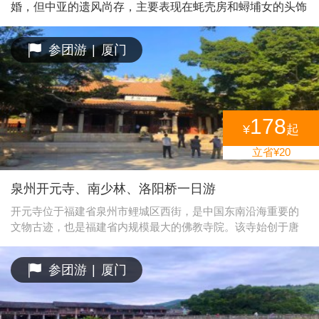
就是家族子弟读书的地方“斯是室”。“斯是室”精巧秀气，上下堂
婚，但中亚的遗风尚存，主要表现在蚝壳房和蟳埔女的头饰
建筑占地190平方米，室内雕梁画栋，古朴天然，书卷气浓。
上。蟳埔女盘头插花，戴着丁香耳坠，穿着大裾衫、宽脚
【和贵楼】又称山脚楼，建于清代雍正十年，是南靖最高的土
裤，形成了一道独特的风情。蟳埔女“戴簪花圈，插象牙
参团游
|
厦门
楼。顾名思义，和贵楼是劝世人弘扬以和为贵的传统美德。楼
筷”的头饰是从宋代以来从中亚流传过来的。蟳埔是泉州海
如其名，在高速变化潮流中，它显得异常的祥和、安宁、沉
上丝绸之路起点的重要港口。大部分载满丝绸、瓷器的商船
稳。和贵楼是世界文化遗产，建在3000多平方米的沼泽地上，
从蟳埔起航，沿着闽南沿海航行到达南洋，经印度洋、非洲
被称为“陆上的诺亚方舟”。
东岸，然后再到北岸卸货。返航的时候，如果舱内不载货就
会形成空船，重心不稳则不利于航行，于是船员们就将散落
178
¥
起
在海边的蚵壳装在船上压舱，载回来后就堆放在蟳埔海边。
立省¥20
泉州开元寺、南少林、洛阳桥一日游
开元寺位于福建省泉州市鲤城区西街，是中国东南沿海重要的
文物古迹，也是福建省内规模最大的佛教寺院。该寺始创于唐
初垂拱二年（686年），初名莲花道场，开元二十六年（738
年）更名开元寺，是宋元时期泉州规模最大、官方地位最突出
参团游
|
厦门
的佛教寺院。 [15] 现存主要庙宇系明、清两代修建，南北长260
米，东西宽300米，占地面积78000平方米。