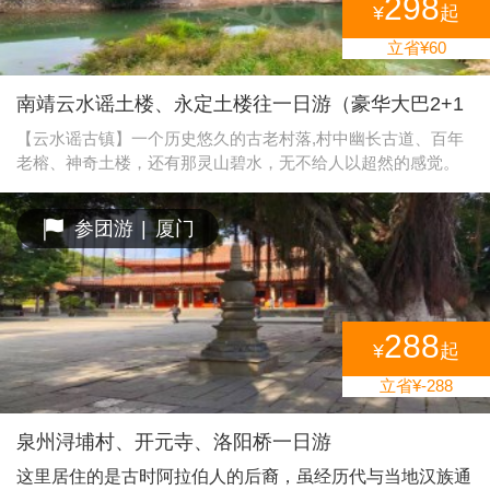
298
¥
起
立省¥60
南靖云水谣土楼、永定土楼往一日游（豪华大巴2+1
航空座椅）
【云水谣古镇】一个历史悠久的古老村落,村中幽长古道、百年
老榕、神奇土楼，还有那灵山碧水，无不给人以超然的感觉。
南靖县长教风景区拥有世界文化遗产和贵楼、怀远楼、省内最
高最大最为集中的千年古榕树群、一条百年老街、千年古道溪
参团游
|
厦门
岸边，由13棵百年、千年老榕组成的榕树群蔚为壮观，其中一
棵老榕树树冠覆盖面积1933平方米，树丫长达30多米，树干底
端要10多个大人才能合抱，是一棵目前我省已发现的最大的榕
树。榕树下一条被踩磨得非常光滑的鹅卵石古道伸向远方，据
考证是长汀府（龙岩市）通往漳州府（漳州市）的必经之路。
288
¥
起
古道旁，有一排两层老式砖木结构房屋，那就是长教已有数百
年历史的老街市……《云水谣》、《沧海百年》等剧组曾将此
立省¥-288
作为拍摄地，如今已经成为闽台摄影基地…… 【怀远楼】建于1
905-1909年，是目前建筑工艺最精美、保护最好的双环圆形土
泉州浔埔村、开元寺、洛阳桥一日游
楼。楼高四层13米，直径38米，每层34间，共136间，为简氏家
族所建。怀远楼最引人注目之处在于内院核心位置的祖堂，也
这里居住的是古时阿拉伯人的后裔，虽经历代与当地汉族通