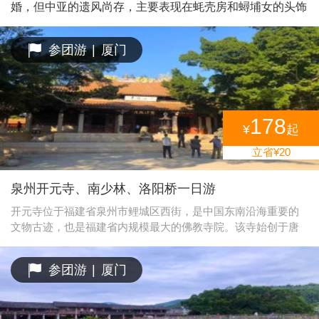
就是家族子弟读书的地方“斯是室”。“斯是室”精巧秀气，上下堂
婚，但中亚的遗风尚存，主要表现在蚝壳房和蟳埔女的头饰
建筑占地190平方米，室内雕梁画栋，古朴天然，书卷气浓。
上。蟳埔女盘头插花，戴着丁香耳坠，穿着大裾衫、宽脚
【和贵楼】又称山脚楼，建于清代雍正十年，是南靖最高的土
裤，形成了一道独特的风情。蟳埔女“戴簪花圈，插象牙
参团游
|
厦门
楼。顾名思义，和贵楼是劝世人弘扬以和为贵的传统美德。楼
筷”的头饰是从宋代以来从中亚流传过来的。蟳埔是泉州海
如其名，在高速变化潮流中，它显得异常的祥和、安宁、沉
上丝绸之路起点的重要港口。大部分载满丝绸、瓷器的商船
稳。和贵楼是世界文化遗产，建在3000多平方米的沼泽地上，
从蟳埔起航，沿着闽南沿海航行到达南洋，经印度洋、非洲
被称为“陆上的诺亚方舟”。
东岸，然后再到北岸卸货。返航的时候，如果舱内不载货就
会形成空船，重心不稳则不利于航行，于是船员们就将散落
178
¥
起
在海边的蚵壳装在船上压舱，载回来后就堆放在蟳埔海边。
立省¥20
泉州开元寺、南少林、洛阳桥一日游
开元寺位于福建省泉州市鲤城区西街，是中国东南沿海重要的
文物古迹，也是福建省内规模最大的佛教寺院。该寺始创于唐
初垂拱二年（686年），初名莲花道场，开元二十六年（738
年）更名开元寺，是宋元时期泉州规模最大、官方地位最突出
参团游
|
厦门
的佛教寺院。 [15] 现存主要庙宇系明、清两代修建，南北长260
米，东西宽300米，占地面积78000平方米。